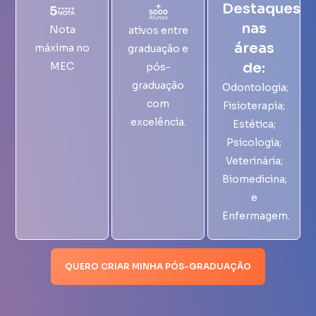
Destaques
nas
Nota
ativos entre
áreas
máxima no
graduação e
de:
MEC
pós-
graduação
Odontologia;
com
Fisioterapia;
excelência.
Estética;
Psicologia;
Veterinária;
Biomedicina;
e
Enfermagem.
QUERO CRIAR MINHA PÓS-GRADUAÇÃO