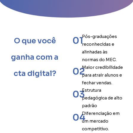
Pós-graduações
01
O que você
reconhecidas e
alinhadas às
ganha com a
normas do MEC.
Maior credibilidade
02
cta digital?
para atrair alunos e
fechar vendas.
Estrutura
03
pedagógica de alto
padrão
Diferenciação em
04
um mercado
competitivo.