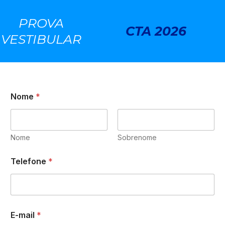
Ir
PROVA
para
CTA 2026
VESTIBULAR
o
conteúdo
Nome
*
Nome
Sobrenome
Telefone
*
E-mail
*